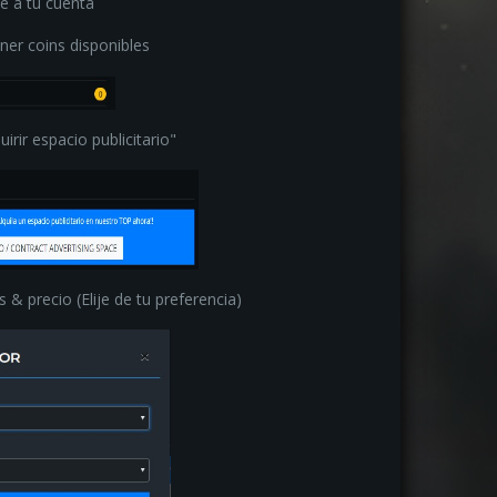
 a tu cuenta
ner coins disponibles
irir espacio publicitario"
 & precio (Elije de tu preferencia)