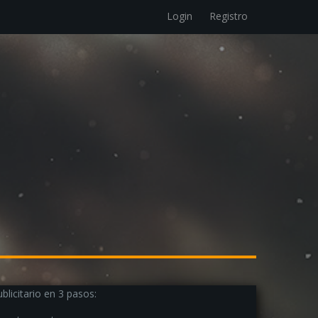
Login
Registro
blicitario en 3 pasos: