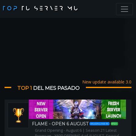
TOP
TU SERVER MU
New update available 3.0
TOP 1
DEL MES PASADO
FLAME - OPEN 6 AUGUST
MUONLINE PC
97D+
Grand Opening - August 6 | Season 21 Latest
Premium - X600 OPENING 6 of AUGUST, Special