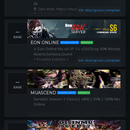
09
🌎 Sitio Web: https://murenacimiento-s3.site
Ver descripcion completa
🌎 DISCORD OFICIAL: https://discord.gg/u9ut4f87
🌎 GRUPO WHATSAPP:
https://chat.whatsapp.com/LaaGzs5CFvM9eYdUxSdhkB
--
RANK
EON ONLINE
MUONLINE PC
SEASON 6
⚔ Eon Online Mu s6 UP 1⚔ x250 Drop 40% Mundo
Abierto,fantasia,Quest
⚡ Proximo Estreno ⚡
Ver descripcion completa
Somos Desarrolladores de MMORPG con amplia
experiencia en el campo
https://discord.gg/uSNhD5vES9
--
RANK
MUASCEND
MUONLINE PC
SEASON 3
Servidor Season 3 Clasico| x800 | 35% | 100% Mu
Online