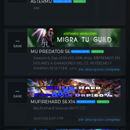
ASTERMU
MUONLINE PC
SEASON 3
aaa
--
RANK
MU PREDATOR S6
MUONLINE PC
SEASON 6
Season 6, Exp x500 x50, 60% drop, $$PREMIOS EN
DOLARES A GANADORES DEL CS, REYDELMU Y
RANKING RESETS$$, servidor estable y seguro,
Ver descripcion completa
Eventos activos todos los dias, balance pvp, play to
win, SE ACEPTAN MIGRACIONES
--
RANK
MUFIREHARD S6 X14
MUONLINE PC
SEASON 6
Mu Firehard Season 6V17 🇻🇪
SEASON 6 EP17💚
Ver descripcion completa
Exp: 9999x
Drop: 60*