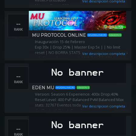
Reset Pontuativo
Ver descripcion completa
Máximo Reset: 500rr
Xp de 500xp
PVP Equilibrado
--
Sem Bugs
Antihack Eficiente
RANK
Camera 3D
MU PROTOCOL ONLINE
MUONLINE PC
SEASON 6
Inauguración 15 de Febrero
Exp 30x | Drop 25% | Master Exp 5x | | No limit
reset | NO BORRA STATS | Árbol Extendido | Mobs
Ver descripcion completa
rebalanceados por reset | NO PAY TO WIN |
Invasiones nuevas y eventos personalizados!
--
RANK
EDEN MU
MUONLINE PC
SEASON 6
Version: Season 6 Experience: 400x Drop:40%
Reset Level: 400 PvP Balanced PvM Balanced Max
stats: 32767 Eventos todas horas! Events all
Ver descripcion completa
day!Spots: 4-6Host: Canada
--
RANK