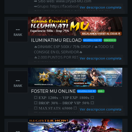
➡ Sitio web: www.Dryad-MU.com
➡Grupo: https://facebook.com/groups/DryadMU
Ver descripcion completa
⛔SIN ITEMS FULL/SEMI ⛔SIN AMIGOS DE GMs
➕ TALLER DE ITEMS WEB ➕ CUSTOMS ÚNICAS
--
RANK
ILUMINATIMU RELOAD
MUONLINE PC
SEASON 6
🔥DINAMIC EXP 500X / 75% DROP / 🔥TODO SE
CONSIGE EN EL SERVIDOR🔥
🔥2.000 PUNTOS POR RESET🔥 🔥EVENTOS 100%
Ver descripcion completa
FUNCIONANDO🔥
🔥REGALAMOS 5 RESET AL CREAR PJ🔥 🔥SERVIDOR
ENFOCADO EN PVP🔥
--
RANK
FOSTER MU ONLINE
MUONLINE PC
99B+
💥 𝐄𝐗𝐏: 𝟏𝟐𝟎𝟎𝐱 -- 𝐕𝐈𝐏 𝐄𝐗𝐏: 𝟏𝟖𝟎𝟎𝐱 💥
💥 𝐃𝐑𝐎𝐏: 𝟑𝟎% -- 𝐃𝐑𝐎𝐏 𝐕𝐈𝐏: 𝟓𝟎% 💥
💥 𝐌𝐀𝐗 𝐒𝐓𝐀𝐓𝐒: 𝟔𝟓𝟎𝟎𝟎 💥
Ver descripcion completa
💥 𝐗𝐒𝐇𝐎𝐏 𝐂𝐔𝐒𝐓𝐎𝐌 (𝐀𝐋𝐀𝐒,𝐀𝐑𝐌𝐀𝐒,𝐒𝐄𝐓𝐒 𝐘 𝐏𝐄𝐓𝐒)
𝐈𝐍𝐆𝐀𝐌𝐄 ​💥
💥 𝐉𝐄𝐖𝐄𝐋 𝐎𝐅 𝐋𝐔𝐂𝐊,𝐉𝐄𝐖𝐄𝐋 𝐎𝐅 𝐀𝐍𝐂𝐈𝐄𝐍𝐓,
--
𝐉𝐄𝐖𝐄𝐋 𝐎𝐅 𝐄𝐗𝐂𝐄𝐋𝐄𝐍𝐓 𝐃𝐑𝐎𝐏 💥