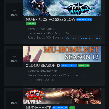
🔥 Borra stats : NO
🔥 Árbol ON
--
🔥 Otorgamos WCoins por reset
🔥 Reset en mismo lugar
RANK
🔥 Eventos 100% Funcionales
MU-EXPLOSIVO S2E5 SLOW
MUONLINE PC
SEASON 2
Version: Season 2.
Experiencia: 50x - Drop: 20%.
Reset level: 400 - Borra stats: NO.
Ver descripcion completa
Npc Buff: ON.
Spots : 5 mobs en todos los mapas.
No hay Skills, ni Items Quest en Shops.
--
No hay Items F.O, ni Editados.
No hay GMs ayudando.
RANK
OLDMU SEASON 12
MUONLINE PC
SEASON 12
General Information
Server Version Season 12full + custom
Experience 2000x
Drop 80%
--
RANK
MUDIAMANTE
MUONLINE PC
99B+