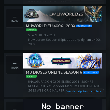
INIGUALABLE, ENTRA YA MISMO!
QUÈ NO TE L O CUENTEN, VIVE TU PROPIA
EXPERIENCIA!
--
RANK
MUWORLD.EU 400X - 200X
MUONLINE PC
SEASON 6
START 10.03.2023 !
New server Season 6 Episode , exp dynamic 400x -
200x
--
RANK
MU DIOSES ONLINE SEASON 6
MUONLINE PC
SEASON 6
!INAUGURACION 02 DE ENERO 2021 13:00HRS
REGISTRATE YA! Servidor Medium X1000 DRP 60%
S6 E3 WEB ORIGINAL PERSONALIZADA LOS MEJORES
Ver descripcion completa
ITEMS CAE AL DROP TODO SE CONSIGUE JUGANDO-
--