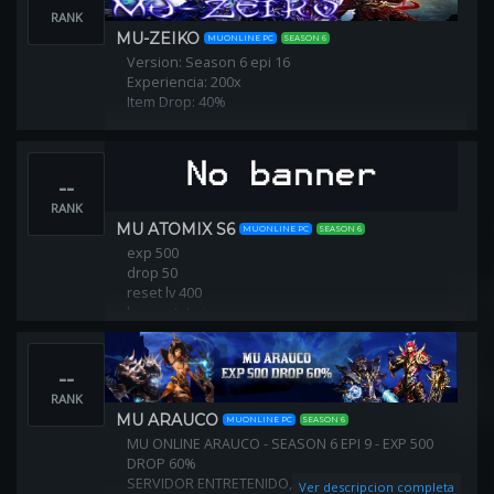
RANK
MU-ZEIKO
MUONLINE PC
SEASON 6
Version: Season 6 epi 16
Experiencia: 200x
Item Drop: 40%
--
RANK
MU ATOMIX S6
MUONLINE PC
SEASON 6
exp 500
drop 50
reset lv 400
borra stat si
puntos x reset 400
--
RANK
MU ARAUCO
MUONLINE PC
SEASON 6
MU ONLINE ARAUCO - SEASON 6 EPI 9 - EXP 500
DROP 60%
SERVIDOR ENTRETENIDO, JUGABILIDAD
Ver descripcion completa