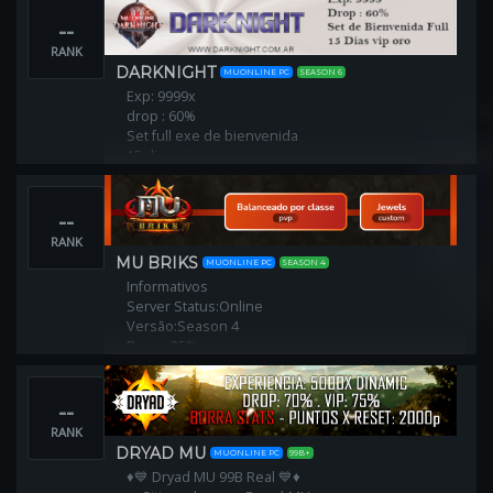
Reset: 400 LVL.
--
Spots:
RANK
* Lorencia
DARKNIGHT
MUONLINE PC
SEASON 6
* Devias 3
Exp: 9999x
* Noria
drop : 60%
* LT 7
Set full exe de bienvenida
* Stadium Full
15 dias vip oro
* Aida
* Crywolf
* Muchos mas.
--
RANK
MU BRIKS
MUONLINE PC
SEASON 4
Informativos
Server Status:Online
Versão:Season 4
Drops:35%
Experiencia:50-250x
Reset:Pontuativo
--
Custom Jewels:Ativo
RANK
DRYAD MU
MUONLINE PC
99B+
♦💙 Dryad MU 99B Real 💙♦