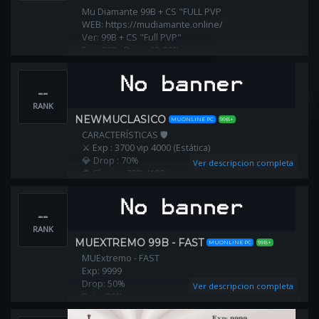
Mu Diamante 99B + CS "FULL PVP
WEB: https://mudiamante.online/
Ver: 99B + CS "Full PVP"
Exp: 999x Drop: 60-90%
Reset lv: 400 / Vip:350
--
RANK
NEWMUCLASICO
MUONLINE PC
99B+
CARACTERÍSTICAS 🛡
⚔ Exp : 3700 vip 4000 (Estática)
💎 Drop : 70%
Ver descripcion completa
⚗ Chaos : 70% /100vip
📊 Puntos Nivel: 8 / 10
🔥 Nivel Reset: 350
--
🧨 Reset: mantiene los puntos ✅
♻ Reset lugar: ✖️
RANK
MUEXTREMO 99B - FAST
MUONLINE PC
99B+
MUExtremo - FAST
Exp: 9999
Drop: 50%
Ver descripcion completa
Rate: 80%
------------------------