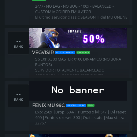
24/7 - NO LAG - NO BUG - 100x - BALANCED -
CUSTOM MODIFIED EMULATOR
El ultimo servidor classic SEASON III del MU ONLINE
--
RANK
VEGVISIR
MUONLINE PC
SEASON 6
S6 EXP X300 MASTER X100 DINAMICO (NO BORA
PUNTOS)
SERVIDOR TOTALMENTE BALANCEADO
APTO PARA: JUGADORES FREE/DONER
--
RANK
FENIX MU 99C
MUONLINE PC
99B+
Exp: 250x |Drop: 60% | Puntos x lvl: 5/7 | Lvl reset:
400 |Puntos x reset: 300 |Quita stats |Max stats:
32767