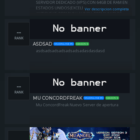
SERVIDOR DEDICADO (VPS) CON 64GB DE RAM EN
ESTADOS UNIDOS(EXCELENTE JUBABILIDAD)
Ver descripcion completa
ANTICHEAT: PREMIUN LAUNCH: PREMIUM FILES:
PREMIUM
--
RANK
ASDSAD
MUONLINE PC
SEASON 6
asdsadsadsadsadsadsadasdasdasd
--
RANK
MU CONCORDFREAK
MUONLINE PC
SEASON 6
Mu ConcordFreak Nuevo Server de apertura