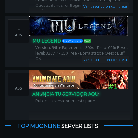
Quests, Bonus for Beginners, Activity Events - Gift
Ver descripcion completa
Codes, Progressive Reset Rewards, VIP System -
OFF, X Shop - Limited, 3D Camera, Anti-Lag
-
ADS
MU LEGEND
MUONLINE PC
99B+
Version: 99b+-Experiencia: 300x - Drop: 60%-Reset
level: 320VIP - 350 Free - Borra stats: NO-Npc Buff:
ON.
Ver descripcion completa
SUMATE CON: 20 dias vip - buildfull temporario (7
dias) - alas comunes - 10 mil puntos - 20kk zen -
autoattck - offattack - autoreset ON
-
ADS
ANUNCIA TU SERVIDOR AQUI
Publica tu servidor en esta parte...
TOP MUONLINE
SERVER LISTS