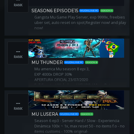
RANK
SEASON6 EPISODE15
MUONLINE PC
SEASON 6
Gangsta Mu Game Play Server, exp 9999x, freebies
uber set, auto reset on spot,Register now! and play
now!
--
RANK
MU THUNDER
MUONLINE PC
SEASON 8
Mu america Mu season 8 epi 3,
EXP 4000x DROP 30%
APERTURA OFICIAL 23/07/2020
Full-Evento / Webshop / XSHOP / MuunPets
--
RANK
MU LUSERA
MUONLINE PC
SEASON 6
Season 6 ep3 - Server Hard / Slow - Experiencia
Dinámica 100x ~ 1x, max reset 50 - no items f.o - no
items customs - 100% original-