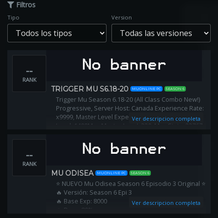
Filtros
Tipo
Version
--
RANK
TRIGGER MU S6.18-20
MUONLINE PC
SEASON 6
Trigger Mu Season 6.18-20 (All Class Combo New!)
Progressive, Server Host: Canada Experience Rate:
x9999, Master Level Experience Rate: x9999, Max
Ver descripcion completa
Level: 1400Max Master Level: 320, Max Stats: 32767
Smooth PVP Classic FPS 28-29, (NEW VERSION)
--
RANK
MU ODISEA
MUONLINE PC
SEASON 6
⭐ NUEVO Mu Odisea Season 6 Episodio 3 Original ⭐
🔥 Versión: Season 6 Epi 3
🔥 Base Exp: 8000
Ver descripcion completa
🔥 Drop: 80%