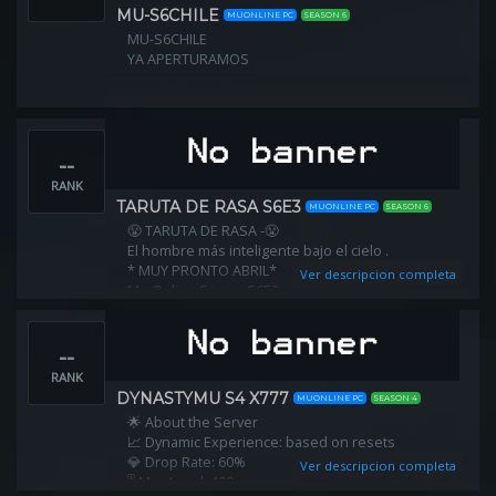
MU-S6CHILE
MUONLINE PC
SEASON 6
MU-S6CHILE
YA APERTURAMOS
--
RANK
TARUTA DE RASA S6E3
MUONLINE PC
SEASON 6
😤 TARUTA DE RASA -😤
El hombre más inteligente bajo el cielo .
* MUY PRONTO ABRIL*
Ver descripcion completa
Mu Online Server S6E3
RATES
--
💥EXP DINAMICA DE 50x A 5x
💥MAX RESET 10
RANK
💥LVL RESET 400
DYNASTYMU S4 X777
MUONLINE PC
SEASON 4
💥PTS X RESET 500
🌟 About the Server
💥ML. X5
📈 Dynamic Experience: based on resets
💥 PCx 5 PC.!!
💎 Drop Rate: 60%
Ver descripcion completa
💥Shops +3+4+S+L
🎚 Max Level: 400
Y MAS