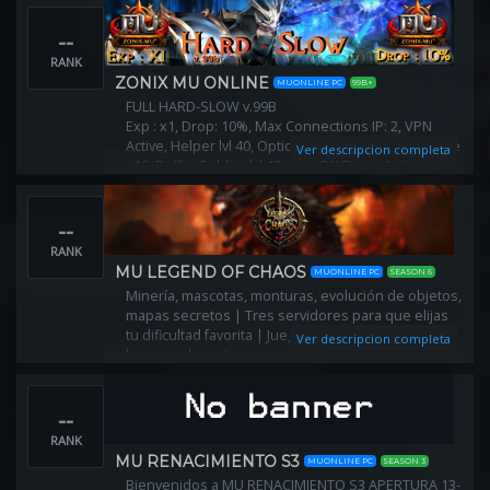
Host: CANADA
--
Kit De inicio ✅
RANK
Evento todos los días ⚜️
ZONIX MU ONLINE
MUONLINE PC
99B+
CS🎉
FULL HARD-SLOW v.99B
Rey del Mu🫅🏻
Exp : x1, Drop: 10%, Max Connections IP: 2, VPN
BOSS Con Jewels Customs 🔥
Active, Helper lvl 40, Options Excelent: 2, Option Life
Ver descripcion completa
Ítems Full en Shop🎖️
+16, Buffer Soldier lvl 40 max, Off Store: Active,
Wcoins Por Reset 🪙
Helper Active
Reset Auto!💎
Reset en el Lugar
--
RANK
MU LEGEND OF CHAOS
MUONLINE PC
SEASON 6
Minería, mascotas, monturas, evolución de objetos,
mapas secretos | Tres servidores para que elijas
tu dificultad favorita | Juega ahora y recibe un kit de
Ver descripcion completa
bienvenida gratis
--
RANK
MU RENACIMIENTO S3
MUONLINE PC
SEASON 3
Bienvenidos a MU RENACIMIENTO S3 APERTURA 13-