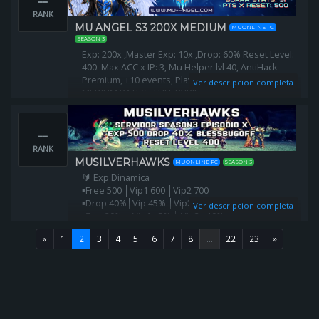
--
RANK
MU ANGEL S3 200X MEDIUM
MUONLINE PC
SEASON 3
Exp: 200x ,Master Exp: 10x ,Drop: 60% Reset Level:
400. Max ACC x IP: 3, Mu Helper lvl 40, AntiHack
Premium, +10 events, Play2win, PACK BIENVENIDA -
Ver descripcion completa
MEDIUM RATES - FULL PVP!!
--
RANK
MUSILVERHAWKS
MUONLINE PC
SEASON 3
🔰 Exp Dinamica
▪Free 500 │Vip1 600 │Vip2 700
▪Drop 40%│Vip 45% │Vip2 50%
Ver descripcion completa
▪Zen 20% │ Vip1 +5% │ Vip2 +10%
▪Rates 50%│ Vip +5%│ Vip2+10%
«
1
2
3
4
5
6
7
8
...
22
23
»