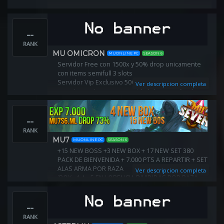
--
RANK
MU OMICRON
MUONLINE PC
SEASON 6
Servidor Free con 1500x y 50% drop unicamente
con items semifull 3 slots
Servidor Vip Exclusivo 5000x 80% Drop, Veni y
Ver descripcion completa
sumate a esta gran comunidad de mu online !
--
RANK
MU7
MUONLINE PC
SEASON 6
+15 NEW BOSS +3 NEW BOX + 17 NEW SET 380
PACK DE BIENVENIDA + 7.000 PTS A REPARTIR + SET
ALAS ARMA POR RAZA
Ver descripcion completa
ℹBOX +1 A +5 EN LORENCIA DIVIDIDAS POR RAZA
💎Experiencia del Principio: 7000X (va bajando por
reset, hasta 3000 )
--
RANK