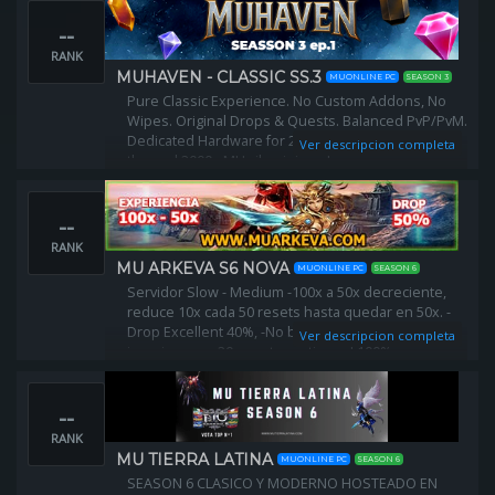
--
RANK
MUHAVEN - CLASSIC SS.3
MUONLINE PC
SEASON 3
Pure Classic Experience. No Custom Addons, No
Wipes. Original Drops & Quests. Balanced PvP/PvM.
Dedicated Hardware for 24/7 Stability. If you seek
Ver descripcion completa
the real 2000s MU vibe, join us!
--
RANK
MU ARKEVA S6 NOVA
MUONLINE PC
SEASON 6
Servidor Slow - Medium -100x a 50x decreciente,
reduce 10x cada 50 resets hasta quedar en 50x. -
Drop Excellent 40%, -No borra stats, -+47
Ver descripcion completa
invasiones, -+20 eventos activos al 100%.
--
RANK
MU TIERRA LATINA
MUONLINE PC
SEASON 6
SEASON 6 CLASICO Y MODERNO HOSTEADO EN