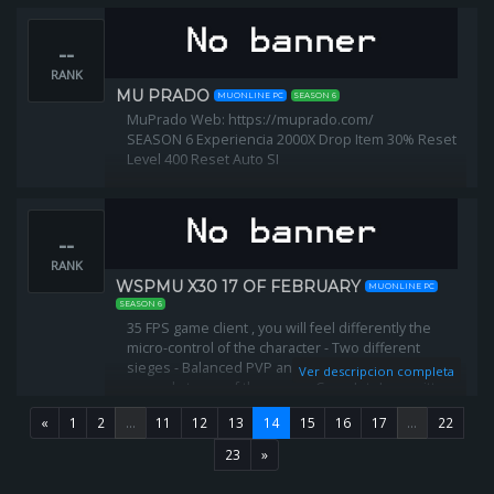
Items originales & AGREGADOS
Max Stats: 32767
--
Reset Nivel : lvl400- VIP lvl380
Kundun Invasion
RANK
▪️Evento NPC Bolo
MU PRADO
MUONLINE PC
SEASON 6
▪️Kanturu - Mapa y Boss VIP
MuPrado Web: https://muprado.com/
SEASON 6 Experiencia 2000X Drop Item 30% Reset
Level 400 Reset Auto SI
--
RANK
WSPMU X30 17 OF FEBRUARY
MUONLINE PC
SEASON 6
35 FPS game client , you will feel differently the
micro-control of the character - Two different
sieges - Balanced PVP and PVE, carefully tested at
Ver descripcion completa
several stages of the game - Completely rewritten
monsters Details
«
1
2
...
11
12
13
14
15
16
17
...
22
23
»