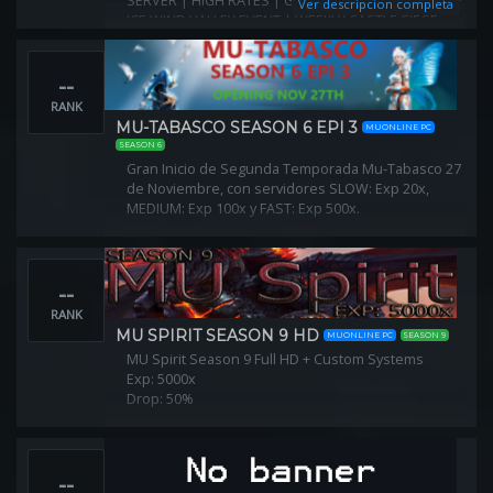
SERVER | HIGH RATES | GREAT ECONOMY | WEEKLY
Ver descripcion completa
ICE WIND VALLEY EVENT | WEEKLY CASTLE SIEGE
EVENT | FREEBIES FOR NEWBIES | FREE STARTER
PACK FOR EVERYONE
--
RANK
MU-TABASCO SEASON 6 EPI 3
MUONLINE PC
SEASON 6
Gran Inicio de Segunda Temporada Mu-Tabasco 27
de Noviembre, con servidores SLOW: Exp 20x,
MEDIUM: Exp 100x y FAST: Exp 500x.
--
RANK
MU SPIRIT SEASON 9 HD
MUONLINE PC
SEASON 9
MU Spirit Season 9 Full HD + Custom Systems
Exp: 5000x
Drop: 50%
--