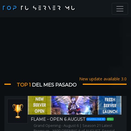
TOP
TU SERVER MU
New update available 3.0
TOP 1
DEL MES PASADO
FLAME - OPEN 6 AUGUST
MUONLINE PC
97D+
Grand Opening - August 6 | Season 21 Latest
Premium - X600 OPENING 6 of AUGUST, Special