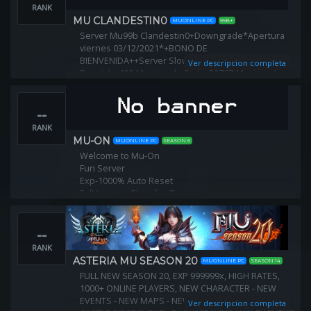
RANK
MU CLANDESTIN0
MUONLINE PC
99B+
Server Mu99b Clandestin0+Downgrade*Apertura
viernes 03/12/2021*+BONO DE
BIENVENIDA++Server Slow*Exp: 100x-Drop: 40%-
Ver descripcion completa
Reset: Lv 400-Maximo de Stats: 32767-Maximo de
cuentas por IP: 3-
--
RANK
MU-ON
MUONLINE PC
SEASON 6
Welcome to Mu-On
Fun Server
Exp-1000% Auto Reset
Full Items in Shop for Zen
Server Online 24/7
--
RANK
ASTERIA MU SEASON 20
MUONLINE PC
SEASON 14
FULL NEW SEASON 20, EXP 999999x, HIGH RATES,
1000+ ONLINE PLAYERS, NEW CHARACTER - NEW
EVENTS - NEW MAPS - NEW FEATURES - WEEKLY
Ver descripcion completa