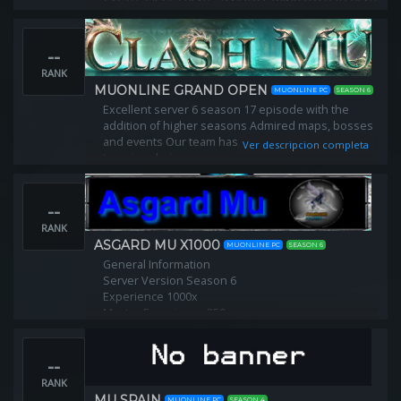
CASTLE SIEGE EVENT - DAILY ICE WIND VALLEY EVENT
- PLAY TO WIN
--
RANK
MUONLINE GRAND OPEN
MUONLINE PC
SEASON 6
Excellent server 6 season 17 episode with the
addition of higher seasons Admired maps, bosses
and events Our team has done everything for you
Ver descripcion completa
to enjoy playing on our server
--
RANK
ASGARD MU X1000
MUONLINE PC
SEASON 6
General Information
Server Version Season 6
Experience 1000x
Master Experience 250x
Drop 30%
--
RANK
MU SPAIN
MUONLINE PC
SEASON 4