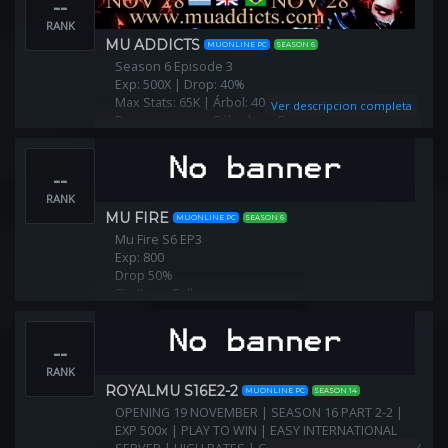
--
RANK
MU ADDICTS
MUONLINE PC
SEASON 6
Season 6 Episode 3
Exp: 500X | Drop: 40%
Max Stats: 65K | Árbol: 400
Ver descripcion completa
Bonus manager Sábados y Domingos
➡️ https://fb.com/103092428873143/
--
➡️ https://discord.gg/s56XZQVjvd/
RANK
MU FIRE
MUONLINE PC
SEASON 6
Mu Fire S6 EP3
Exp: 800
Drop 50%
Sin Items Full
Items Exclusivos
Todos los EVENTOS ON!
--
RANK
ROYALMU S16E2-2
MUONLINE PC
SEASON 14
OPENING 19 NOVEMBER | SEASON 16 PART 2-2 |
EXP 500x | PLAY TO WIN | EASY INTERNATIONAL