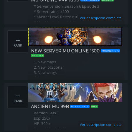
MU ONLINE PVP X100
* Server version: Season 6 Episode 3
* Server rates: x100
* Master Level Rates: x10
Ver descripcion completa
* Max Master Level: 400
* Max Reset: 50
* Max stats : 32767
--
RANK
NEW SERVER MU ONLINE 1500
MUONLINE PC
SEASON 6
1. New maps
2. New locations
3. New wings
4. New bosses
5. Mu client improved
6. New unique sets
--
7. Improved skill tree
RANK
ANCIENT MU 99B
MUONLINE PC
99B+
Version: 99b+
Exp: 250x
VIP: 300 x
Ver descripcion completa
Drop: 60% ▪️ VIP: 75