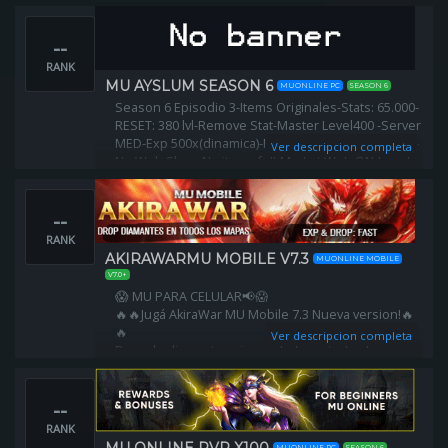
⏩Puntos por Nivel: 50.
⏩Maximo Lvl 400.
--
⏩Maximo Lvl Master 600.
⏩Puntos por Lvl Master: 1.
RANK
⏩No borra stats.
MU AYSLUM SEASON 6
MUONLINE PC
SEASON 6
⏩Spots: 6/8 mobs.
Season 6 Episodio 3-Items Originales-Stats: 65.000-
⏩Full Stats: 65000.
RESET: 380 lvl-Remove Stat-Master Level400 -Server
MED-Exp 500x(dinamica)-MasterExp: x15-Drop: x40-
Ver descripcion completa
No Web Shop-No items full-Market Web ON-Jewel
Custom-Jewel Bank-Autoreconnect-BALANCED PVP
SYSTEM!
--
RANK
AKIRAWARMU MOBILE V7.3
MUONLINE MOBILE
V7.0+
😱 MU PARA CELULAR📢😱
🔥🔥Jugá AkiraWar MU Mobile 7.3 Nueva version!🔥
🔥
Ver descripcion completa
Drop de diamantes sin candado en todos los
mapas!!!
Te esperamos, no te pierdas nuestros eventos y
--
trae a todos tus amigos!!!
RANK
MUONLINE PC
SEASON 6