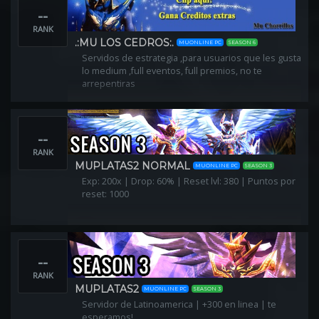
--
RANK
.:MU LOS CEDROS:.
MUONLINE PC
SEASON 6
Servidos de estrategia ,para usuarios que les gusta
lo medium ,full eventos, full premios, no te
arrepentiras
--
RANK
MUPLATAS2 NORMAL
MUONLINE PC
SEASON 3
Exp: 200x | Drop: 60% | Reset lvl: 380 | Puntos por
reset: 1000
--
RANK
MUPLATAS2
MUONLINE PC
SEASON 3
Servidor de Latinoamerica | +300 en linea | te
esperamos!