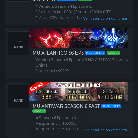
* Versión: Season 4 Episode 6.
* Experiencia: 1000x (General) 3000x (VIP).
* Drop: 80% (General) 100% (VIP).
Ver descripcion completa
* Puntos por Nivel: 6P x nivel todos los PJ.
* Creacion de personajes. (MG: 300 VIP: 220) (DL:
300 VIP: 250).
--
RANK
MU ATLANTICO S6 EP3
MUONLINE PC
SEASON 6
Version Season 6 Episode 3 NO CUSTOM 7 meses
Online
Experiencia 99999
Experiencia Master 99999
Drop 40%
Reset Level 400
--
--
RANK
MU ANTIWAR SEASON 6 FAST
MUONLINE PC
SEASON 6
⏩Season 6 Episodio 3.
⏩Experiencia: 10000x.
⏩Experiencia Master: 10000x.
Ver descripcion completa
⏩Drop: 100%.