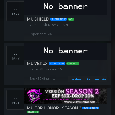
GP,Cámara 3D activ
--
RANK
MU SHIELD
MUONLINE PC
99B+
Version99b DOWNGRADE
Experience50x
Drop30%
--
PLAY TO WIN!
RANK
MU VERUX
MUONLINE PC
SEASON 14
Verux MU Season 16
Exp x30 dinamica
Ver descripcion completa
30% drop
NO-Rebirth
Antilag client!
--
Offattack 12 horas free y 24 horas vips!
NO WEBSHOP
RANK
PVE Y PVP BALANCEADO
MU FOR HONOR - SEASON 2
MUONLINE PC
SEASON 2