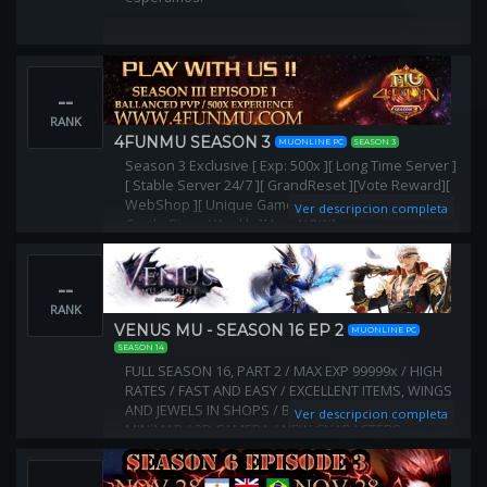
--
RANK
4FUNMU SEASON 3
MUONLINE PC
SEASON 3
Season 3 Exclusive [ Exp: 500x ][ Long Time Server ]
[ Stable Server 24/7 ][ GrandReset ][Vote Reward][
WebShop ][ Unique Gameplay ][ Ballanced PVP ][
Ver descripcion completa
Castle Siege Weekly ][ Join NOW]
--
RANK
VENUS MU - SEASON 16 EP 2
MUONLINE PC
SEASON 14
FULL SEASON 16, PART 2 / MAX EXP 99999x / HIGH
RATES / FAST AND EASY / EXCELLENT ITEMS, WINGS
AND JEWELS IN SHOPS / BIG SPOTS IN ALL MAPS /
Ver descripcion completa
MINIMAP / 3D CAMERA / NEW CHARACTERS,
EVENTS, MAPS AND MANY MORE / STARTER GIFTS /
INTERNATIONAL SERVER