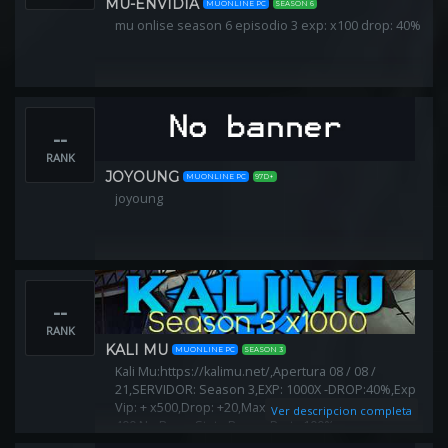
MU-ENVIDIA
MUONLINE PC
SEASON 6
mu onlise season 6 episodio 3 exp: x100 drop: 40%
--
RANK
JOYOUNG
MUONLINE PC
97D+
joyoung
--
RANK
KALI MU
MUONLINE PC
SEASON 3
Kali Mu:https://kalimu.net/,Apertura 08 / 08 /
21,SERVIDOR: Season 3,EXP: 1000X -DROP:40%,Exp
Vip: + x500,Drop: +20,Max Stats: 65K,Reset Level:
Ver descripcion completa
400,No Borra Stats,Bonus Party 100%
Funcionando!,Formas de comercio en el servidor :