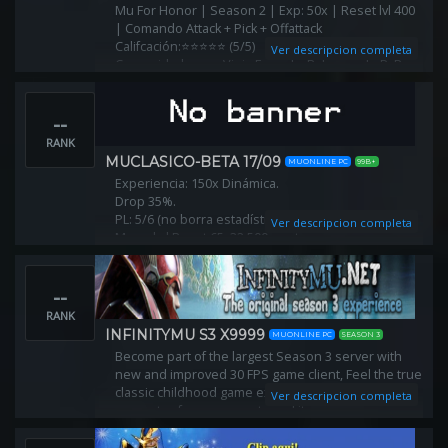
Mu For Honor | Season 2 | Exp: 50x | Reset lvl 400
| Comando Attack + Pick + Offattack
Califcación:⭐⭐⭐⭐⭐ (5/5)
Ver descripcion completa
Comunidad como Vieja Escuela, Balanceado PvP y
PvM , estable y divertido. Admins 24/7.
--
RANK
MUCLASICO-BETA 17/09
MUONLINE PC
99B+
Experiencia: 150x Dinámica.
Drop 35%.
PL: 5/6 (no borra estadísticas)
Ver descripcion completa
Maxed al Reset 65, 32.500 puntos.
Helper ON/OFF Habilitado.
⛔ 2 cuentas por IP ⛔
--
RANK
INFINITYMU S3 X9999
MUONLINE PC
SEASON 3
Become part of the largest Season 3 server with
new and improved 30 FPS game client, Feel the true
classic childhood game experience, Lifetime
Ver descripcion completa
warranty of your accounts and items