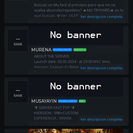
Buscas un Mu facil al principio pero que no se
vuelva aburrido/repetitivo? 🔥MU TRYHARD🔥 es lo
que buscas: 💎Ver: S6 EP14💎Exp Dinamica:
Ver descripcion completa
comenzas con 1000 y con los resets disminuye, a
los 100 resets baja a 30x💎 💎Reset max: 160💎 💎
Pts p/resets: 800💎
--
RANK
MURENA
MUONLINE PC
SEASON 6
ABOUT THE SERVER:
Launch date: 03.05.2024 - at 20:00 MSC time.
Version: Season 6 Ultimate Part 18
Ver descripcion completa
Experience Rating: x1000 - x10 Dynamic
ML Experience Rating: 10%
Drop Rate: 30%
--
Max Level: 400
RANK
MUSAYAYIN
MUONLINE PC
99B+
🔰 SERVER FAST PVP 🔰
▪️VERSION : 99B+CUSTOM
EXPERIENCIA : 99999X
Ver descripcion completa
MAPAS CLASICOS
WCOIN EN EVENTOS Y INVASIONES