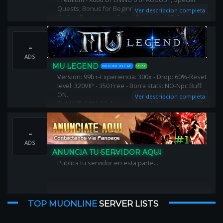
Quests, Bonus for Beginners, Activity Events - Gift
Ver descripcion completa
Codes, Progressive Reset Rewards, VIP System -
OFF, X Shop - Limited, 3D Camera, Anti-Lag
-
ADS
MU LEGEND
MUONLINE PC
99B+
Version: 99b+-Experiencia: 300x - Drop: 60%-Reset
level: 320VIP - 350 Free - Borra stats: NO-Npc Buff:
ON.
Ver descripcion completa
SUMATE CON: 20 dias vip - buildfull temporario (7
dias) - alas comunes - 10 mil puntos - 20kk zen -
autoattck - offattack - autoreset ON
-
ADS
ANUNCIA TU SERVIDOR AQUI
Publica tu servidor en esta parte...
TOP MUONLINE
SERVER LISTS