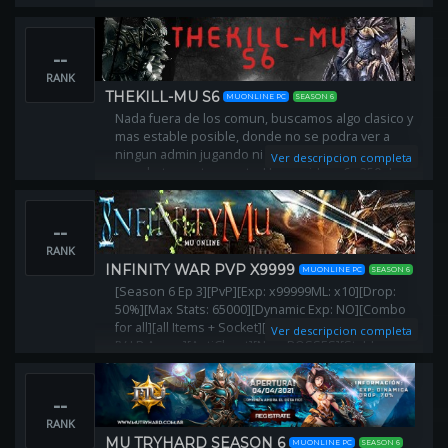
--
RANK
THEKILL-MU S6
MUONLINE PC
SEASON 6
Nada fuera de los comun, buscamos algo clasico y
mas estable posible, donde no se podra ver a
ningun admin jugando ni ayudando, tendras que
Ver descripcion completa
arreglarte por tu cuenta. Un servidor s6 x350 de
exp. si te crees capas de jugarlos..
--
RANK
INFINITY WAR PVP X9999
MUONLINE PC
SEASON 6
[Season 6 Ep 3][PvP][Exp: x99999ML: x10][Drop:
50%][Max Stats: 65000][Dynamic Exp: NO][Combo
for all][all Items + Socket][NEW Wings][V.I.P System]
Ver descripcion completa
[V.I.P Arena][AntiCheat][New BOSSES][Stable
Server][More Events][Join Now]
--
RANK
MU TRYHARD SEASON 6
MUONLINE PC
SEASON 6