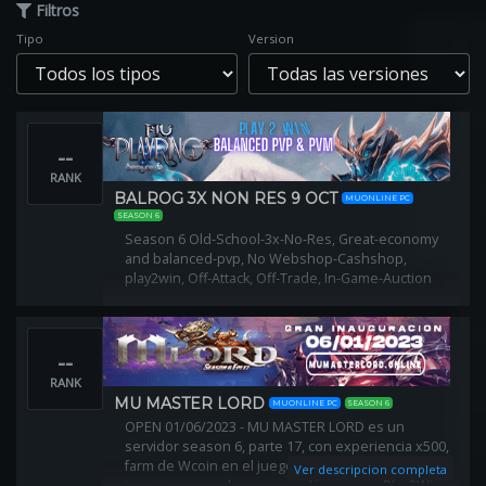
Filtros
Tipo
Version
--
RANK
BALROG 3X NON RES 9 OCT
MUONLINE PC
SEASON 6
Season 6 Old-School-3x-No-Res, Great-economy
and balanced-pvp, No Webshop-Cashshop,
play2win, Off-Attack, Off-Trade, In-Game-Auction
--
RANK
MU MASTER LORD
MUONLINE PC
SEASON 6
OPEN 01/06/2023 - MU MASTER LORD es un
servidor season 6, parte 17, con experiencia x500,
farm de Wcoin en el juego, con muchos BOSS e
Ver descripcion completa
invasiones que hacen que el juego sea Play2Win.