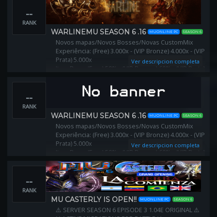
HORARIO DE EVENTOS Y INVASIONES EN EL JUEGO
--
ARMA TUS ITEMS F.O DENTRO DEL SERVIDOR
WEB OFICIAL: https://www.musayayin.com
RANK
WARLINEMU SEASON 6 .16
MUONLINE PC
SEASON 6
Novos mapas/Novos Bosses/Novas CustomMix
Experiência: (Free) 3.000x - (VIP Bronze) 4.000x - (VIP
Prata) 5.000x
Ver descripcion completa
Item Drop: (Free) 50% - (VIP Bronze) 60% - (VIP Prata)
70%
Stats Máximos: 65.000
--
ACUMULATIVO
RANK
WARLINEMU SEASON 6 .16
MUONLINE PC
SEASON 6
Novos mapas/Novos Bosses/Novas CustomMix
Experiência: (Free) 3.000x - (VIP Bronze) 4.000x - (VIP
Prata) 5.000x
Ver descripcion completa
Item Drop: (Free) 50% - (VIP Bronze) 60% - (VIP Prata)
70%
Stats Máximos: 65.000
--
ACUMULATIVO
RANK
MU CASTERLY IS OPEN!!
MUONLINE PC
SEASON 6
⚠️ SERVER SEASON 6 EPISODE 3 1.04E ORIGINAL ⚠️