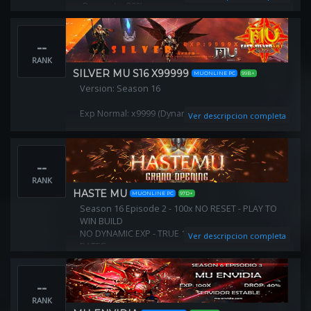
-Drop rate: 20%
-Maximum ML: 220
Maximum Excellent Option: 1
--
380 item: currently unavailable
Socket: currently unavailable
RANK
Guild Level Creation: 300
SILVER MU S16 X99999
MUONLINE PC
99B+
Maximum Client: 5
Version: Season 16
Exp Normal: x9999 (Dynamic)
Ver descripcion completa
Exp Master: x7000 (Dynamic)
--
Exp Majestic: x5000 (Dynamic)
RANK
Drop Item: 75%
HASTE MU
MUONLINE PC
97D+
Season 16 Episode 2 - 100x NO RESET - PLAY TO
Dificultad: FAST
WIN BUILD
NO DYNAMIC EXP - TRUE 100X - MEDIUM DROP
Ver descripcion completa
Tipo: Rebirth (RESET)
RATES
Unique Moss Exchange System, NO BOX DROPS!
Pickup everything from the ground. COMIN UP
--
SOON!
RANK