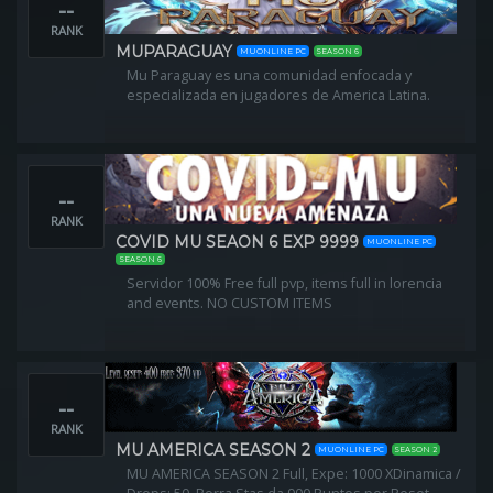
--
Custom Tiers: YES
Custom Sockets: YES
RANK
Premium MHP
MUPARAGUAY
MUONLINE PC
SEASON 6
PvP Balanced
Mu Paraguay es una comunidad enfocada y
Freebies: Upon Creating you Character
especializada en jugadores de America Latina.
Freebies: Full Option Tier 1
--
RANK
COVID MU SEAON 6 EXP 9999
MUONLINE PC
SEASON 6
Servidor 100% Free full pvp, items full in lorencia
and events. NO CUSTOM ITEMS
--
RANK
MU AMERICA SEASON 2
MUONLINE PC
SEASON 2
MU AMERICA SEASON 2 Full, Expe: 1000 XDinamica /