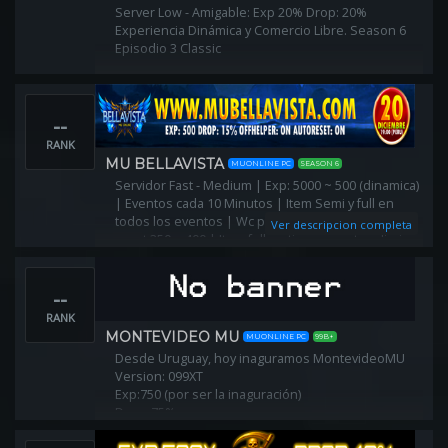
Server Low - Amigable: Exp 20% Drop: 20%
Experiencia Dinámica y Comercio Libre. Season 6
Episodio 3 Classic
--
RANK
MU BELLAVISTA
MUONLINE PC
SEASON 6
Servidor Fast - Medium | Exp: 5000 ~ 500 (dinamica)
| Eventos cada 10 Minutos | Item Semi y full en
todos los eventos | Wc por evento o reset | lv
Ver descripcion completa
reset 350 ~ 400 | Item full gratis en eventos diarios
de tiktok.
--
RANK
MONTEVIDEO MU
MUONLINE PC
99B+
Desde Uruguay, hoy inaguramos MontevideoMU
Version: 099XT
Exp:750 (por ser la inaguración)
Drop: 75%