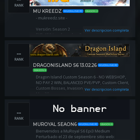
RANK
MU KREEDZ
MUONLINE PC
SEASON 2
- mukreedz.site -
Versión: Season 2
Ver descripcion completa
EXP: 150 (medium - hard)
Drop: 20
Reset LVL: 400 ( mantiene stats)
--
Lluvia de joyas cada 20 horas !
RANK
DRAGONISLAND S6 13.02.26
MUONLINE PC
SEASON 6
Dragon Island Custom Season 6 - NO WEBSHOP,
NO PAY 2 WIN, BALANCED PVE/PVP, Custom Client,
Custom Bosses, Invasions and Events, x6 Dynamic
Ver descripcion completa
Max 30rr
--
RANK
MUROYAL SEAON6
MUONLINE PC
SEASON 6
Bienvenidos a MuRoyal S6 Epi3 Medium
Perturbado el 23 de septiembre sitio web: