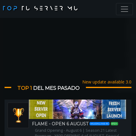
TOP
TU SERVER MU
New update available 3.0
TOP 1
DEL MES PASADO
FLAME - OPEN 6 AUGUST
MUONLINE PC
97D+
Grand Opening - August 6 | Season 21 Latest
Premium - X600 OPENING 6 of AUGUST, Special