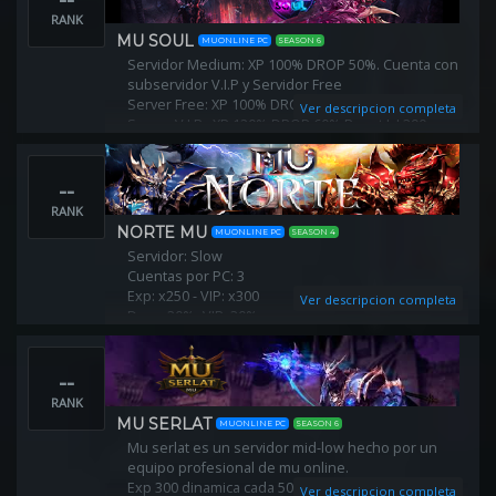
RANK
MU SOUL
MUONLINE PC
SEASON 6
Servidor Medium: XP 100% DROP 50%. Cuenta con
subservidor V.I.P y Servidor Free
Server Free: XP 100% DROP 50% Reset lvl 400.
Ver descripcion completa
Server V.I.P : XP 120% DROP 60% Reset lvl 390.
--
RANK
NORTE MU
MUONLINE PC
SEASON 4
Servidor: Slow
Cuentas por PC: 3
Exp: x250 - VIP: x300
Ver descripcion completa
Drop: 20% -VIP: 30%
MExp:x10
Max Stats:32.767
--
Spots: 6/7 mobs
Elf Buffer: 300 Free-VIP:400
RANK
Minimizer:Si
MU SERLAT
MUONLINE PC
SEASON 6
MU Helper
Mu serlat es un servidor mid-low hecho por un
OFF Helper
equipo profesional de mu online.
OFF Store
Exp 300 dinamica cada 50 rr
Ver descripcion completa
AutoParty:Si