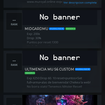
www.muroyal.online experiencia 500x Drop 40% al
Ver descripcion completa
crear el pj set de bienvenida por 7 días y un seal
3 Días VIP
--
RANK
MIDGARDMU
MUONLINE PC
SEASON 6
Exp: 200x
Drop: 30%
Puntos por reset:1300
Kit de Bienvenida
--
RANK
ULTIMENCIA MU S6 CUSTOM
MUONLINE PC
SEASON 6
Exp X250 Drop 60. 10 reset+puntos+Set
full+arma+alas de bienvenida! Chekea la web!
No borra stats! Tenemos MAster Reset!
--