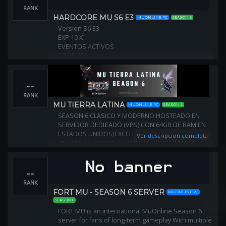
RANK
HARDCORE MU S6 E3
MUONLINE PC
SEASON 6
Version S6 E3
EXP 10 X
EVENTOS ACTIVOS
DROP 25%
JOYAS 40%
--
RANK
MU TIERRA LATINA
MUONLINE PC
SEASON 6
SEASON 6 CLASICO Y MODERNO HOSTEADO EN
SERVIDOR DEDICADO (VPS) CON 64GB DE RAM EN
ESTADOS UNIDOS(EXCELENTE JUBABILIDAD)
Ver descripcion completa
ANTICHEAT: PREMIUN LAUNCH: PREMIUM FILES:
PREMIUM
--
RANK
FORT MU - SEASON 6 SERVER
MUONLINE PC
SEASON 6
FORT MU is an international MuOnline Season 6
server for fans of long-term gameplay With multiple