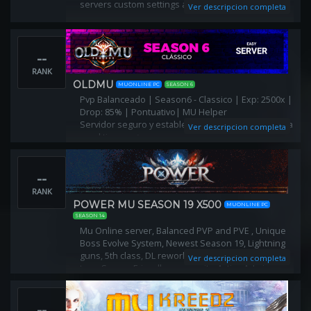
servers custom settings and balanced mechanics.
Ver descripcion completa
--
RANK
OLDMU
MUONLINE PC
SEASON 6
Pvp Balanceado | Season6 - Classico | Exp: 2500x |
Drop: 85% | Pontuativo| MU Helper
Servidor seguro y estable - Version Original 🤯 Viaja
Ver descripcion completa
en el tiempo 🔥
⭐⭐⭐⭐⭐
--
RANK
POWER MU SEASON 19 X500
MUONLINE PC
SEASON 14
Mu Online server, Balanced PVP and PVE , Unique
Boss Evolve System, Newest Season 19, Lightning
guns, 5th class, DL rework, Custom invasions, Long
Ver descripcion completa
term Server, Friendly community, Active Admins
which fix problem very fast.
--