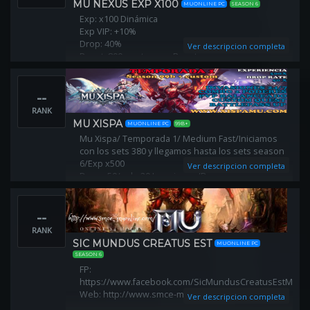
MU NEXUS EXP X100
MUONLINE PC
SEASON 6
Exp: x100 Dinámica
Exp VIP: +10%
Drop: 40%
Ver descripcion completa
Reset: 800 puntos por Reset
Creación de Personajes: Todos a nivel 1
Puntos por nivel: 6/7
--
Balance: PVP/PVM para todas las razas
Party Bonus: Sí
RANK
Anticheat: Premium
MU XISPA
MUONLINE PC
99B+
Launcher: Premium
Mu Xispa/ Temporada 1/ Medium Fast/Iniciamos
con los sets 380 y llegamos hasta los sets season
6/Exp x500
Ver descripcion completa
Drop x50/+ de 20 Invasiones/Drop
Personalizado/Reset 400
--
RANK
SIC MUNDUS CREATUS EST
MUONLINE PC
SEASON 6
FP:
https://www.facebook.com/SicMundusCreatusEstMuOn
Web: http://www.smce-muonline.com/
Ver descripcion completa