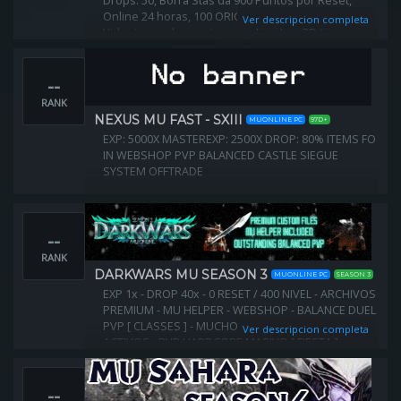
Drops: 50, Borra Stas da 900 Puntos por Reset,
Online 24 horas, 100 ORIGINAL + CASTLE SIEGE:
Ver descripcion completa
Videojuego de aventura medieval en 3D tipo
MMORPG Demuestra que puedes ser el mejor
--
RANK
NEXUS MU FAST - SXIII
MUONLINE PC
97D+
EXP: 5000X MASTEREXP: 2500X DROP: 80% ITEMS FO
IN WEBSHOP PVP BALANCED CASTLE SIEGUE
SYSTEM OFFTRADE
--
RANK
DARKWARS MU SEASON 3
MUONLINE PC
SEASON 3
EXP 1x - DROP 40x - 0 RESET / 400 NIVEL - ARCHIVOS
PREMIUM - MU HELPER - WEBSHOP - BALANCE DUEL
PVP [ CLASSES ] - MUCHOS BOSSES/EVENTOS
Ver descripcion completa
ACTIVOS - PVP HARDCORE MASIVO [ FIESTA ] -
MUCHOS COMANDOS EN EL JUEGO - ¡ÚNETE A
NOSOTROS!
--