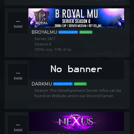
Drop 40%
Reset: 400 :stats 400pts
500 puntos por rr, 20 rr diarios.
Max stat 32767.
--
RANK
BROYALMU
MUONLINE PC
SEASON 6
Server 24/7
Season 6
3000x exp, 50% drop
Por Cada Master Reset consigues 2000 WCoinP
--
RANK
DARKMU
MUONLINE PC
SEASON 1
Season 19 in Developement Server, Infos can be
found on Website and in our Discord Server.
--
RANK