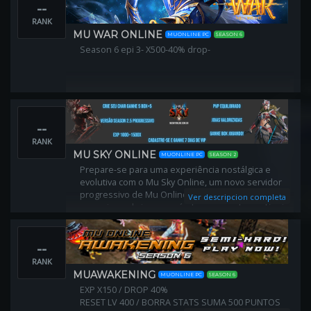
--
RANK
MU WAR ONLINE
MUONLINE PC
SEASON 6
Season 6 epi 3- X500-40% drop-
--
RANK
MU SKY ONLINE
MUONLINE PC
SEASON 2
Prepare-se para uma experiência nostálgica e
evolutiva com o Mu Sky Online, um novo servidor
progressivo de Mu Online que levará os jogadores
Ver descripcion completa
a uma jornada inesquecível, começando na clássica
season 2.5 e culminando na repleta de novidades
season 6
--
RANK
MUAWAKENING
MUONLINE PC
SEASON 6
EXP X150 / DROP 40%
RESET LV 400 / BORRA STATS SUMA 500 PUNTOS