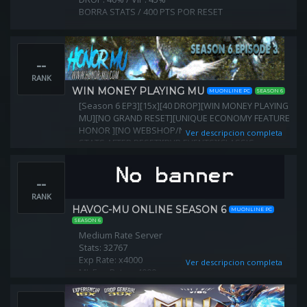
BORRA STATS / 400 PTS POR RESET
--
RANK
WIN MONEY PLAYING MU
MUONLINE PC
SEASON 6
[Season 6 EP3][15x][40 DROP][WIN MONEY PLAYING
MU][NO GRAND RESET][UNIQUE ECONOMY FEATURE
HONOR ][NO WEBSHOP/NO BUY ITEMS][KEEP
Ver descripcion completa
STATS AFTER RESET][PVP EVENTS][CLASSIC
HARDCORE GAMEPLAY]
--
RANK
HAVOC-MU ONLINE SEASON 6
MUONLINE PC
SEASON 6
Medium Rate Server
Stats: 32767
Exp Rate: x4000
Ver descripcion completa
ML Exp Rate: x4000
Points Per Lvl: 20
Max ML: 200