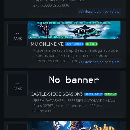
Version: Season 6 Episodio 3
Exp: x9999 Drop:99%
Ver descripcion completa
Reset: 400 ( No borra statt y da 500 acumulativos )
Puntos por lvl 5/7
Max Stats: 65535
--
RANK
MU-ONLINE VE
MUONLINE PC
SEASON 6
Mu online Season 6 epi 3 recien inaugurado que
esperas para ser el mejor uno de los pocos
serviodres con premio en efectivo al ser top 1 y
Ver descripcion completa
conseguir 6000 reset que esperas entra
--
RANK
CASTLE-SIEGE SEASON3
MUONLINE PC
SEASON 3
FRESH DATABASE < FREEBIES AUTOMATIC> Max
Stats 32767 , 4credits per reset . 100reset =
250credits.
x store.