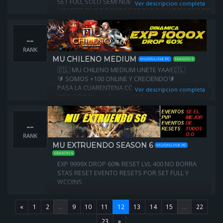
SET FULL SOLO SEMI NUEVO EVENTO PVP ULTIMO
Ver descripcion completa
HOMBRE EN PIE DONDE PODRAS GANAR DINERO DE
VERDAD PARTICIPANDO TODOS LOS EVENTO ESTAN
ACTIVOS PERSONAJE BALANCEADOS
--
RANK
MU CHILENO MEDIUM
MUONLINE PC
SEASON 6
🇨🇱 MU CHILENO MEDIUM UNETE YAA!!🇨🇱
🔰 SOMOS +100 ONLINE Y CRECIENDO🔰
PASA LA CUARENTENA CON NOSOTROS!!!
Ver descripcion completa
WEB OFICIAL: medium.muchileno.cl
A LOS NUEVOS COSAS DE REGALO :D
EN LA WEB ENLACES PARA TODAS NUESTRAS REDES
--
SOCIALES
RANK
MU EXTRUENDO SEASON 6
MUONLINE PC
SEASON 6
EXP 9999X DROP 60% RESET LVL 400 NO BORRA
STAS RESET EVENTO RESETS POR SET FULL Y
WCOINS
«
1
2
...
9
10
11
12
13
14
15
...
22
23
»