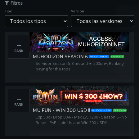
Filtros
Tipo
Version
--
RANK
MUHORIZON SEASON 6
MUONLINE PC
SEASON 6
Servidor Season 6, 3 mounth+, 200on+, Ranking
paying for the tops
--
RANK
MU FUN - WIN 300 USD !!
MUONLINE PC
SEASON 6
Exp 50x - Drop 80% - Max LvL 1200 - Season 6 - No
Reset - PvP - Join Us and Win 300 USD!!!