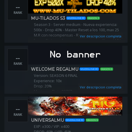
--
RANK
MU-TILADOS S3
MUONLINE PC
SEASON 3
Season 3 - Server medium - Nueva experiencia:
500x - Drop 40% - Master Reset a los 100, max 25
M.R con recompensas - Reset automatico en el
Ver descripcion completa
lugar - Sistema de recompensas unico King of MU -
Antihack PREMIUM -
--
RANK
WELCOME REGALMU
MUONLINE PC
SEASON 6
Version: SEASON 6 FINAL
Experience: 10x
Drop: 20%
Ver descripcion completa
Maximum Stats:32767
Points Per Level: 5/7/7
Master Level Points: 1
--
Monsters HP : 100%
RANK
UNIVERSALMU
MUONLINE PC
SEASON 6
EXP: x300 / VIP: x400
DROP: 40% / VIP: 45%