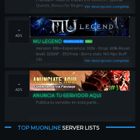
Quests, Bonus for Beginners, Activity Events - Gift
Ver descripcion completa
Codes, Progressive Reset Rewards, VIP System -
OFF, X Shop - Limited, 3D Camera, Anti-Lag
-
ADS
MU LEGEND
MUONLINE PC
99B+
Version: 99b+-Experiencia: 300x - Drop: 60%-Reset
level: 320VIP - 350 Free - Borra stats: NO-Npc Buff:
ON.
Ver descripcion completa
SUMATE CON: 20 dias vip - buildfull temporario (7
dias) - alas comunes - 10 mil puntos - 20kk zen -
autoattck - offattack - autoreset ON
-
ADS
ANUNCIA TU SERVIDOR AQUI
Publica tu servidor en esta parte...
TOP MUONLINE
SERVER LISTS