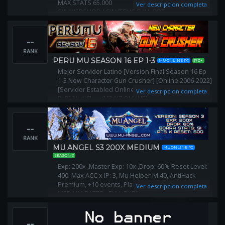
MAX STATS 65.000
Ver descripcion completa
SIN WEBSHOP / SIN ITEMS FULL OPT
XSHOP
SPOTS EN TODOS LOS MAPAS
--
PLAY TO WIN
RANK
PERU MU SEASON 16 EP 1-3
MUONLINE PC
97D+
Mejor Servidor Latino [Version Final Season 16 Ep
1-3 New Character Gun Crusher] [Online 2006-2022]
[Servidor Establed Online 2006- 2021] [Balanced
Ver descripcion completa
PvP] [AntiCheat] [24/7 ONLINE]
--
RANK
MU ANGEL S3 200X MEDIUM
MUONLINE PC
SEASON 3
Exp: 200x ,Master Exp: 10x ,Drop: 60% Reset Level:
400. Max ACC x IP: 3, Mu Helper lvl 40, AntiHack
Premium, +10 events, Play2win, PACK BIENVENIDA -
Ver descripcion completa
MEDIUM RATES - FULL PVP!!
--