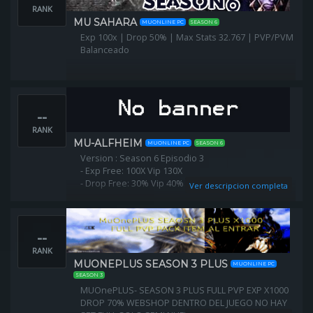
RANK
MU SAHARA
MUONLINE PC
SEASON 6
Exp 100x | Drop 50% | Max Stats 32.767 | PVP/PVM
Balanceado
--
RANK
MU-ALFHEIM
MUONLINE PC
SEASON 6
Version : Season 6 Episodio 3
- Exp Free: 100X Vip 130X
- Drop Free: 30% Vip 40%
Ver descripcion completa
Pagina web: www.Mu-Alfheim.info
Grupo whatsapp servidor:
--
https://chat.whatsapp.com/DQ6QAkb3qUu1UEf3kHOh0i
Foro: https://mualfheim.foroactivo.com/
RANK
MUONEPLUS SEASON 3 PLUS
MUONLINE PC
SEASON 3
MUOnePLUS- SEASON 3 PLUS FULL PVP EXP X1000
DROP 70% WEBSHOP DENTRO DEL JUEGO NO HAY